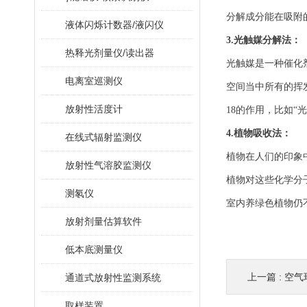
分解成分能在吸附的基
液体闪烁计数器/液闪仪
3.光触媒分解法：
热释光剂量仪/读出器
光触媒是一种催化剂
电离室巡测仪
空间当中所有的挥发
放射性活度计
18的作用，
4.植物吸收法：
在线式辐射监测仪
植物在人们的印象中是
放射性气溶胶监测仪
植物对这些化学分子的
测氡仪
室内养绿色植物仍不
放射剂量估算软件
低本底测量仪
上一篇 :
空气
通道式放射性监测系统
取样装置