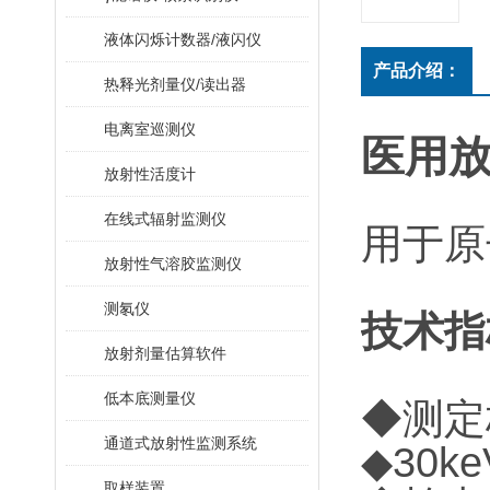
液体闪烁计数器/液闪仪
产品介绍：
热释光剂量仪/读出器
电离室巡测仪
医用
放射性活度计
在线式辐射监测仪
用于原子
放射性气溶胶监测仪
测氡仪
技术指
放射剂量估算软件
低本底测量仪
◆测定
通道式放射性监测系统
◆30
取样装置