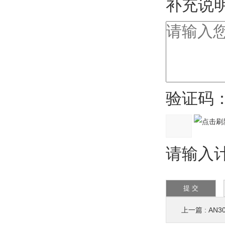
补充说明
验证码
请输入计
上一篇 :
AN