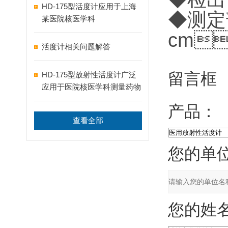
HD-175型活度计应用于上海
◆测定
某医院核医学科
cm
活度计相关问题解答
留言框
HD-175型放射性活度计广泛
应用于医院核医学科测量药物
活度
产品：
查看全部
您的单位
您的姓名