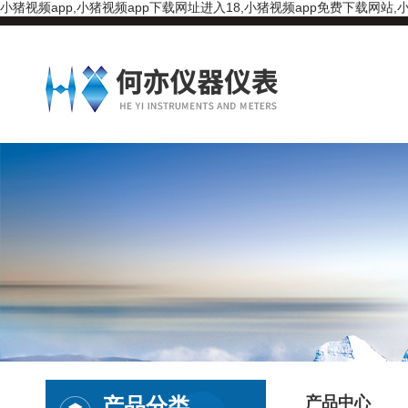
小猪视频app,小猪视频app下载网址进入18,小猪视频app免费下载网站,小
产品分类
产品中心