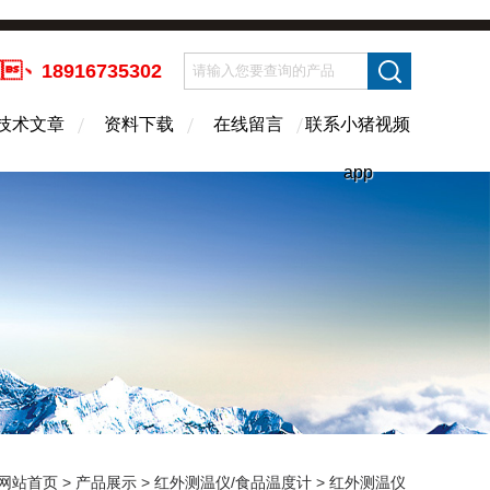
、18916735302
技术文章
资料下载
在线留言
联系小猪视频
app
网站首页
>
产品展示
>
红外测温仪/食品温度计
>
红外测温仪